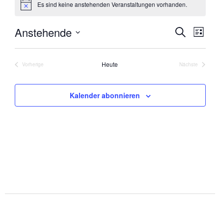
Es sind keine anstehenden Veranstaltungen vorhanden.
Hinweis
Anstehende
VERANST
VER
Suche
Liste
Datum
ANSI
SUCHE
wählen.
Heute
NAVI
Vorherige
Nächste
UND
Veranstaltungen
Veranstaltun
ANSICHT
Kalender abonnieren
NAVIGAT