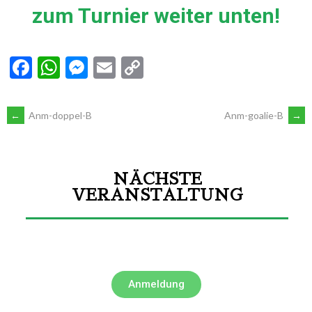
zum Turnier weiter unten!
Facebook
WhatsApp
Messenger
Email
Copy
Link
←
Anm-doppel-B
Anm-goalie-B
→
NÄCHSTE
VERANSTALTUNG
Anmeldung