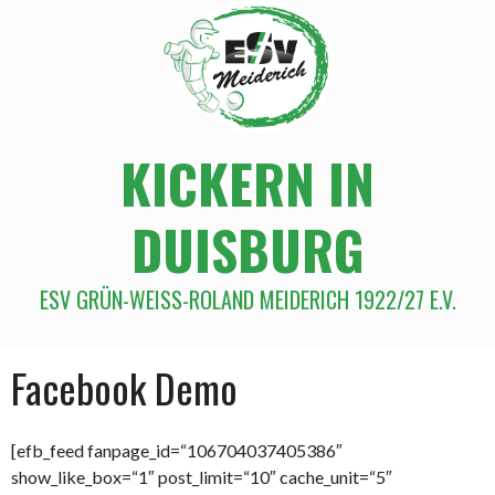
KICKERN IN
DUISBURG
ESV GRÜN-WEISS-ROLAND MEIDERICH 1922/27 E.V.
Facebook Demo
[efb_feed fanpage_id=“106704037405386″
show_like_box=“1″ post_limit=“10″ cache_unit=“5″