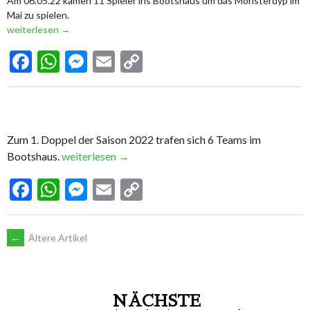
Am 06.05.22 kamen 11 Spieler ins Bootshaus um das Monsterdyp im
Mai zu spielen.
weiterlesen
→
Facebook
WhatsApp
Messenger
Email
Copy
Link
Zum 1. Doppel der Saison 2022 trafen sich 6 Teams im
Bootshaus.
weiterlesen
→
Facebook
WhatsApp
Messenger
Email
Copy
Link
←
Ältere Artikel
NÄCHSTE