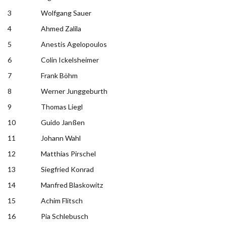
3
Wolfgang Sauer
4
Ahmed Zalila
5
Anestis Agelopoulos
6
Colin Ickelsheimer
7
Frank Böhm
8
Werner Junggeburth
9
Thomas Liegl
10
Guido Janßen
11
Johann Wahl
12
Matthias Pirschel
13
Siegfried Konrad
14
Manfred Blaskowitz
15
Achim Flitsch
16
Pia Schlebusch