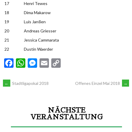
17
Henri Tewes
18
Dima Makarow
19
Luis Janßen
20
Andreas Griesser
21
Jessica Cammarata
22
Dustin Waerder
Facebook
WhatsApp
Messenger
Email
Copy
Link
←
Stadtligapokal 2018
Offenes Einzel Mai 2018
→
NÄCHSTE
VERANSTALTUNG